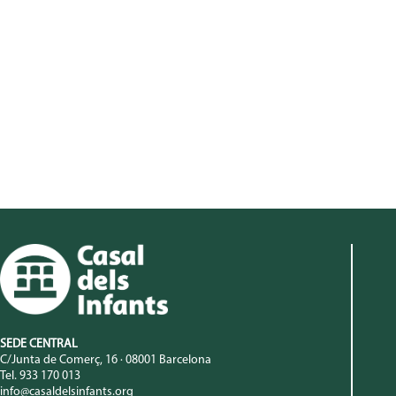
SEDE CENTRAL
C/Junta de Comerç, 16 · 08001 Barcelona
Tel. 933 170 013
info@casaldelsinfants.org