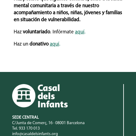
mental comunitaria a través de nuestro
acompañamiento a niños, niñas, jóvenes y familias
en situación de vulnerabilidad.
Haz
voluntariado
. Infórmate
aquí
.
Haz un
donativo
aquí
.
SEDE CENTRAL
C/Junta de Comerç, 16 · 08001 Barcelona
Tel. 933 170 013
info@casaldelsinfants.org