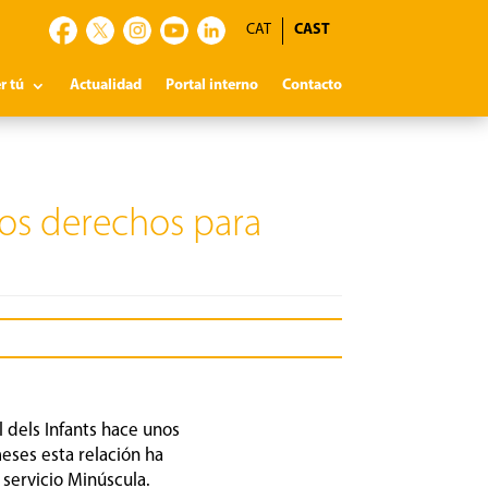
CAT
CAST
r tú
Actualidad
Portal interno
Contacto
ros derechos para
l dels Infants hace unos
eses esta relación ha
 servicio Minúscula.