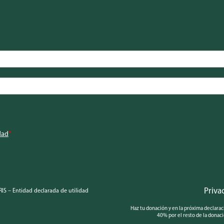
dad
*
Priva
S – Entidad declarada de utilidad
Haz tu donación y en la próxima declarac
40% por el resto de la donaci