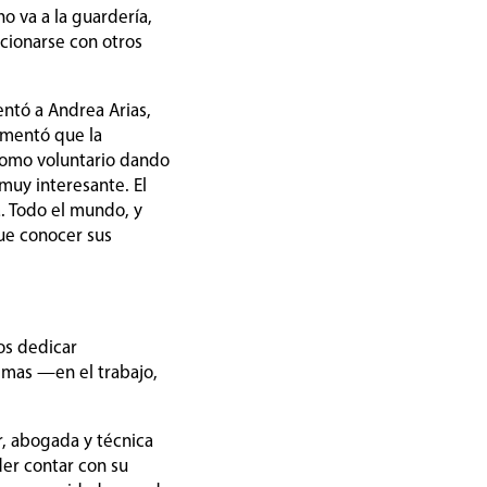
o va a la guardería,
cionarse con otros
entó a Andrea Arias,
omentó que la
 como voluntario dando
muy interesante. El
. Todo el mundo, y
ue conocer sus
os dedicar
emas —en el trabajo,
, abogada y técnica
der contar con su