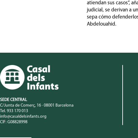
atiendan sus casos”, a
judicial, se derivan a 
sepa cómo defenderlos.
Abdelouahid.
SEDE CENTRAL
C/Junta de Comerç, 16 · 08001 Barcelona
Tel. 933 170 013
info@casaldelsinfants.org
CIF: G08828998