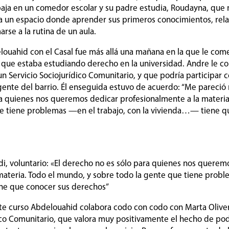
aja en un comedor escolar y su padre estudia, Roudayna, que n
 un espacio donde aprender sus primeros conocimientos, rela
arse a la rutina de un aula.
louahid con el Casal fue más allá una mañana en la que le com
 que estaba estudiando derecho en la universidad. Andre le c
un Servicio Sociojurídico Comunitario, y que podría participar
gente del barrio. Él enseguida estuvo de acuerdo: “Me pareció 
a quienes nos queremos dedicar profesionalmente a la materia
ue tiene problemas —en el trabajo, con la vivienda…— tiene q
i, voluntario: «El derecho no es sólo para quienes nos querem
materia. Todo el mundo, y sobre todo la gente que tiene probl
ne que conocer sus derechos”
te curso Abdelouahid colabora codo con codo con Marta Oliver
dico Comunitario, que valora muy positivamente el hecho de po