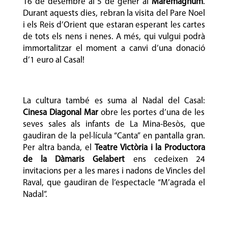
16 de desembre al 5 de gener al
Maremàgnum
.
Durant aquests dies, rebran la visita del Pare Noel
i els Reis d’Orient que estaran esperant les cartes
de tots els nens i nenes. A més, qui vulgui podrà
immortalitzar el moment a canvi d’una donació
d’1 euro al Casal!
La cultura també es suma al Nadal del Casal:
Cinesa Diagonal Mar
obre les portes d’una de les
seves sales als infants de La Mina-Besòs, que
gaudiran de la pel·lícula “Canta” en pantalla gran.
Per altra banda, el
Teatre Victòria i la Productora
de la Dàmaris Gelabert
ens cedeixen 24
invitacions per a les mares i nadons de Vincles del
Raval, que gaudiran de l’espectacle “M’agrada el
Nadal”.