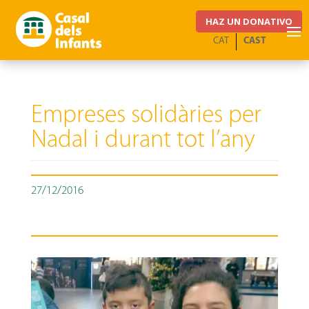
HAZ UN DONATIVO
CAT
CAST
Empreses solidàries per
Nadal i durant tot l’any
27/12/2016