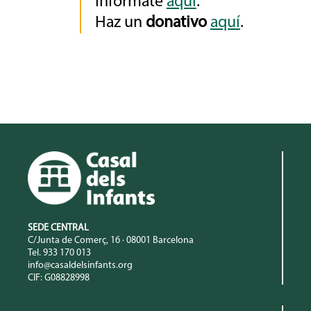
Infórmate
aquí
.
Haz un
donativo
aquí
.
SEDE CENTRAL
C/Junta de Comerç, 16 · 08001 Barcelona
Tel. 933 170 013
info@casaldelsinfants.org
CIF: G08828998