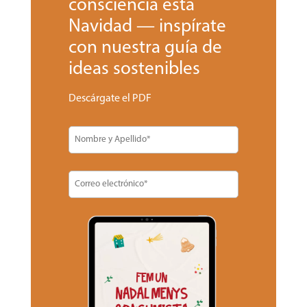
consciencia esta
Navidad — inspírate
con nuestra guía de
ideas sostenibles
Descárgate el PDF