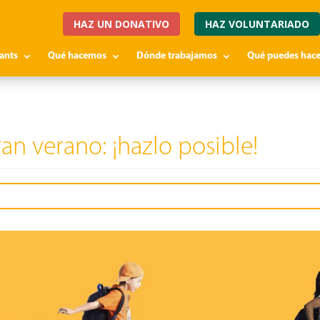
HAZ UN DONATIVO
HAZ VOLUNTARIADO
fants
Qué hacemos
Dónde trabajamos
Qué puedes hace
an verano: ¡hazlo posible!