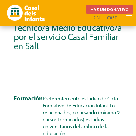
HAZ UN DONATIVO
CAT
CAST
REF.:DPC-2607TMFS
Técnico/a Medio Educativo/a
por el servicio Casal Familiar
en Salt
Formación
Preferentemente estudiando Ciclo
Formativo de Educación Infantil o
relacionados, o cursando (mínimo 2
cursos terminados) estudios
universitarios del ámbito de la
educación.