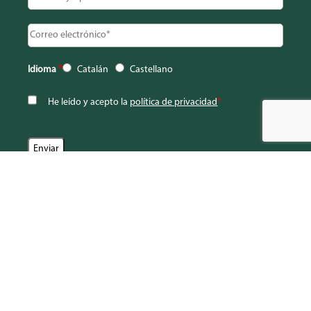
Idioma
*
Catalán
Castellano
He leído y acepto la
política de privacidad
*
© 2024 – CASAL DELS INFANTS PER A L’ACCIÓ SOCIAL ALS BARRIS –
Entidad declarada de utilidad pública
Privacidad
Condiciones de uso
Canal de denuncias