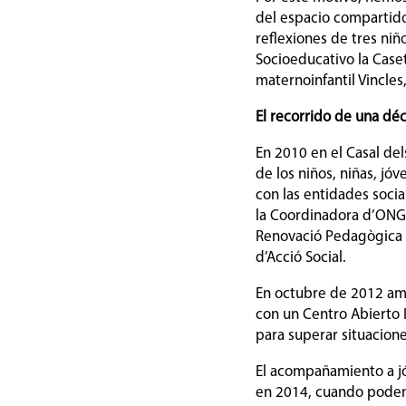
del espacio compartido 
reflexiones de tres niño
Socioeducativo la Caset
maternoinfantil Vincles
El recorrido de una dé
En 2010 en el Casal de
de los niños, niñas, jó
con las entidades soci
la Coordinadora d’ONG S
Renovació Pedagògica de
d’Acció Social.
En octubre de 2012 amp
con un Centro Abierto I
para superar situacion
El acompañamiento a jó
en 2014, cuando podem