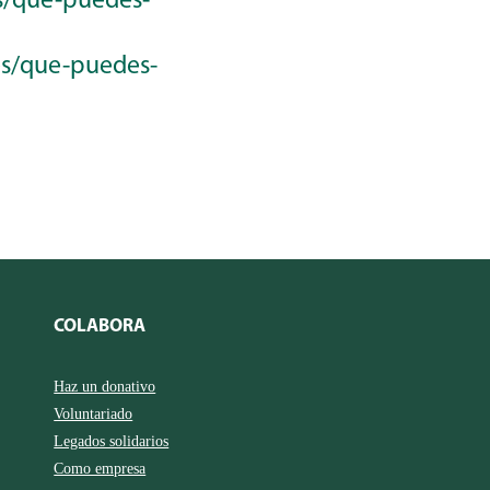
es/que-puedes-
es/que-puedes-
COLABORA
Haz un donativo
Voluntariado
Legados solidarios
Como empresa