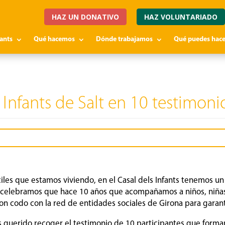
HAZ UN DONATIVO
HAZ VOLUNTARIADO
fants
Qué hacemos
Dónde trabajamos
Qué puedes hace
 Infants de Salt en 10 testimoni
íciles que estamos viviendo, en el Casal dels Infants tenemos u
celebramos que hace 10 años que acompañamos a niños, niñas,
con codo con la red de entidades sociales de Girona para garan
 querido recoger el testimonio de 10 participantes que form