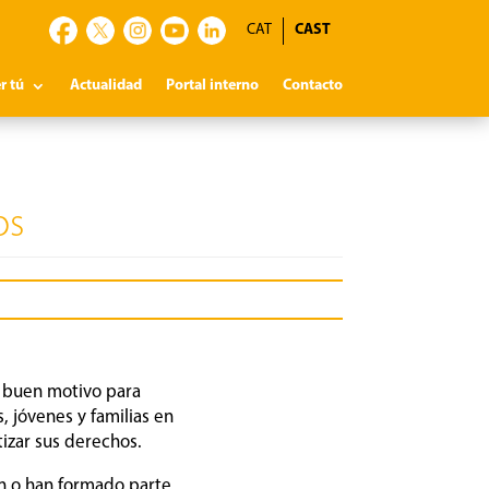
CAT
CAST
r tú
Actualidad
Portal interno
Contacto
os
n buen motivo para
 jóvenes y familias en
tizar sus derechos.
an o han formado parte