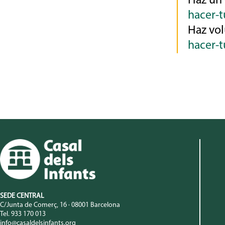
Haz un
hacer-t
Haz vol
hacer-t
SEDE CENTRAL
C/Junta de Comerç, 16 · 08001 Barcelona
Tel. 933 170 013
info@casaldelsinfants.org