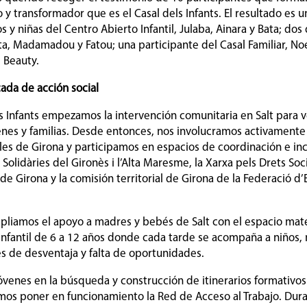
y transformador que es el Casal dels Infants. El resultado es u
s y niñas del Centro Abierto Infantil, Julaba, Ainara y Bata; dos
a, Madamadou y Fatou; una participante del Casal Familiar, Noel
, Beauty.
cada de acción social
ls Infants empezamos la intervención comunitaria en Salt para v
venes y familias. Desde entonces, nos involucramos activamente
ales de Girona y participamos en espacios de coordinación e in
olidàries del Gironès i l’Alta Maresme, la Xarxa pels Drets Soc
 Girona y la comisión territorial de Girona de la Federació d’
liamos el apoyo a madres y bebés de Salt con el espacio mater
nfantil de 6 a 12 años donde cada tarde se acompaña a niños, n
es de desventaja y falta de oportunidades.
venes en la búsqueda y construcción de itinerarios formativos
os poner en funcionamiento la Red de Acceso al Trabajo. Dur