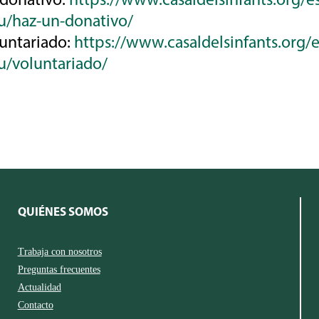
 donativo:
https://www.casaldelsinfants.org/
u/haz-un-donativo/
untariado:
https://www.casaldelsinfants.org/
u/voluntariado/
QUIÉNES SOMOS
Trabaja con nosotros
Preguntas frecuentes
Actualidad
Contacto