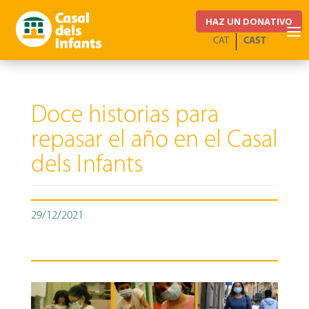
HAZ UN DONATIVO
CAT
CAST
Doce historias para
repasar el año en el Casal
dels Infants
29/12/2021