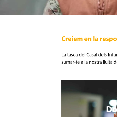
Creiem en la respon
La tasca del Casal dels Infa
sumar-te a la nostra lluita
Do