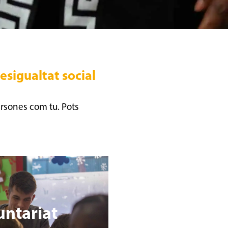
desigualtat social
persones com tu. Pots
untariat