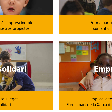
 és imprescindible
Forma part d
nostres projectes
sumant el
solidari
Emp
 teu llegat
Implica la 
olidari
Forma part de la Xarxa d