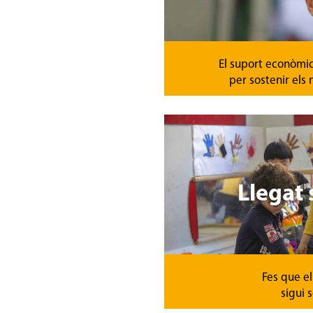
El suport econòmic
per sostenir els 
Llegat 
Fes que el
sigui s