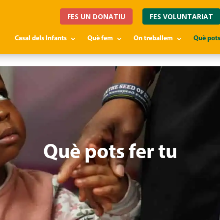
FES UN DONATIU
FES VOLUNTARIAT
Casal dels Infants
Què fem
On treballem
Què pots
Què pots fer tu