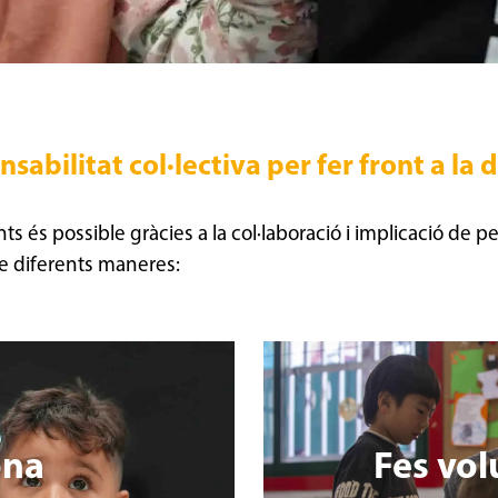
sabilitat col·lectiva per fer front a la 
nts és possible gràcies a la col·laboració i implicació de 
 de diferents maneres:
na
Fes vol