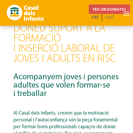
FES UN DONATIU
CAT
CAST
DONEU SUPORT A LA
FORMACIÓ
I INSERCIÓ LABORAL DE
JOVES I ADULTS EN RISC
Acompanyem joves i persones
adultes que volen formar-se
i treballar
Al Casal dels Infants, creiem que la motivació
personal i l’autoconfiança són la peça fonamental
per formar bons professionals capaços de donar