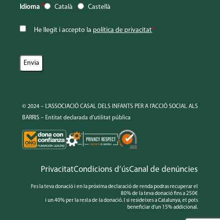
Idioma
*
Català
Castellà
He llegit i accepto la
política de privacitat
*
© 2024 – L’ASSOCIACIÓ CASAL DELS INFANTS PER A l’ACCIÓ SOCIAL ALS
BARRIS – Entitat declarada d’utilitat pública
Privacitat
Condicions d’ús
Canal de denúncies
Fes la teva donació i en la próxima declaració de renda podras recuperar el
80% de la teva donació fins a 250€
i un 40% per la resta de la donació. I si resideixes a Catalunya, et pots
beneficiar d’un 15% addicional.