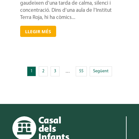
gaudeixen d’una tarda de calma, silenci i
concentració. Dins d’una aula de l’Institut
Terra Roja, hi ha còmics...
LLEGIR MÉS
1
2
3
55
Següent
…