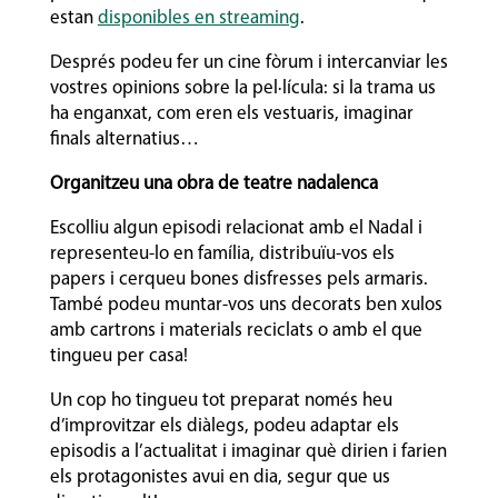
estan
disponibles en streaming
.
Després podeu fer un cine fòrum i intercanviar les
vostres opinions sobre la pel·lícula: si la trama us
ha enganxat, com eren els vestuaris, imaginar
finals alternatius…
Organitzeu una obra de teatre nadalenca
Escolliu algun episodi relacionat amb el Nadal i
representeu-lo en família, distribuïu-vos els
papers i cerqueu bones disfresses pels armaris.
També podeu muntar-vos uns decorats ben xulos
amb cartrons i materials reciclats o amb el que
tingueu per casa!
Un cop ho tingueu tot preparat només heu
d’improvitzar els diàlegs, podeu adaptar els
episodis a l’actualitat i imaginar què dirien i farien
els protagonistes avui en dia, segur que us