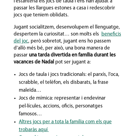
l’estanteria els jocs de taula i ens han ajudat a
passar les llargues estones a casa i redescobrir
jocs que teniem oblidats.
Jugant socialitzem, desenvolupem el llenguatge,
despertem la curiositat… son molts els
beneficis
del joc
, però sobretot, jugant ens ho passem
d’allò més bé, per això, una bona manera de
passar
una tarda divertida en família durant les
vacances de Nadal
pot ser jugant a:
Jocs de taula i jocs tradicionals: el parxís, l’oca,
scrabble, el telèfon, els disbarats, la frase
maleïda…
Jocs de mímica: representar i endevinar
pel·lícules, accions, oficis, personatges
famosos…
Altres jocs per a tota la família com els que
trobaràs aquí