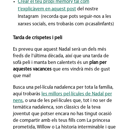
Crear el teu propi memory tal com
t’explicàvem en aquest post
del nostre
Instagram (recorda que pots seguir-nos a les
xarxes socials, ens trobaràs com @casalinfants)
Tarda de crispetes i peli
Es preveu que aquest Nadal serà un dels més
freds de l’última dècada, així que una tarda de
sofà peli i manta ben calentets és un
plan per
aquestes vacances
que ens vindrà més de gust
que mai!
Busca una pel·lícula nadalenca per tota la família,
aquí trobaràs
les millors pel·lícules de Nadal per
nens
, o una de les pel·lícules que, tot i no ser de
temàtica nadalenca, son clàssics de la teva
joventut que potser encara no has tingut ocasió
de compartir amb els teus fills com La princesa
prometida, Willow o La historia interminable i que