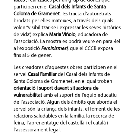
faces’
, realitzades per un grup de dones que
participen en el
Casal dels Infants de Santa
Coloma de Gramenet
. Es tracta d’autoretrats
brodats per elles mateixes, a través dels quals
volen “visibilitzar-se i expressar les seves històries
de vida”, explica
Maria Viñolo
, educadora de
l’associació. La mostra es podrà veure en paral•lel
a l’exposició
Feminismes!
, que el CCCB exposa
fins al 5 de gener.
Les creadores d’aquestes obres participen en el
servei
Casal Familiar
del Casal dels Infants de
Santa Coloma de Gramenet, en el qual troben
orientació i suport davant situacions de
vulnerabilitat
amb el suport de l’equip educatiu
de l’associació. Algun dels àmbits que aborda el
servei són la criança dels infants, el foment de les
relacions saludables en la família, la recerca de
feina, l’aprenentatge del castellà i el català i
l’assessorament legal.