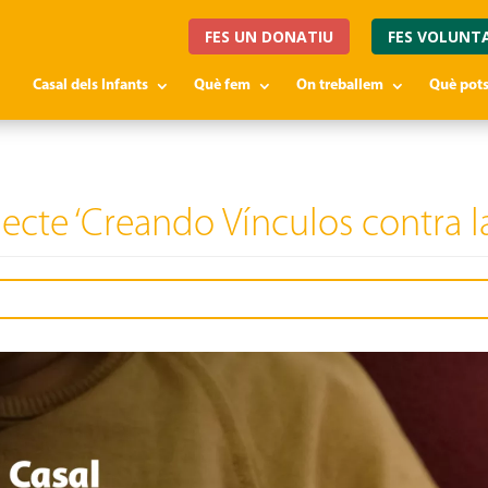
FES UN DONATIU
FES VOLUNT
Casal dels Infants
Què fem
On treballem
Què pots
cte ‘Creando Vínculos contra la