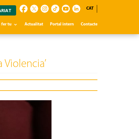
CAT
ARIAT
 fer tu
Actualitat
Portal intern
Contacte
 Violencia’