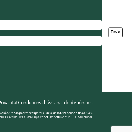
Privacitat
Condicions d’ús
Canal de denúncies
aració de renda podras recuperar el 80% de la teva donació fins a 250€
ció. I si resideixes a Catalunya, et pots beneficiar d’un 15% addicional.