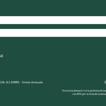
tat
*
IAL ALS BARRIS – Entitat declarada
Fes la teva donació i en la próxima decl
i un 40% per la resta de la dona