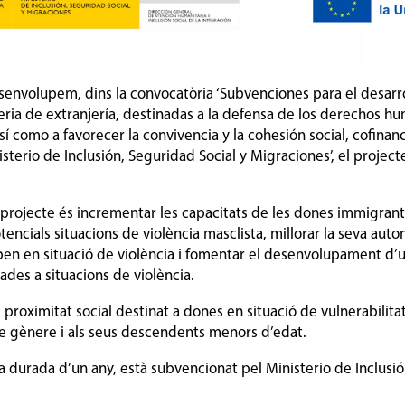
desenvolupem, dins la convocatòria ‘Subvenciones para el desarr
eria de extranjería, destinadas a la defensa de los derechos h
sí como a favorecer la convivencia y la cohesión social, cofinan
sterio de Inclusión, Seguridad Social y Migraciones’, el projec
l projecte és incrementar les capacitats de les dones immigrants 
encials situacions de violència masclista, millorar la seva aut
ben en situació de violència i fomentar el desenvolupament d’u
ades a situacions de violència.
e proximitat social destinat a dones en situació de vulnerabilita
de gènere i als seus descendents menors d’edat.
 durada d’un any, està subvencionat pel Ministerio de Inclusió