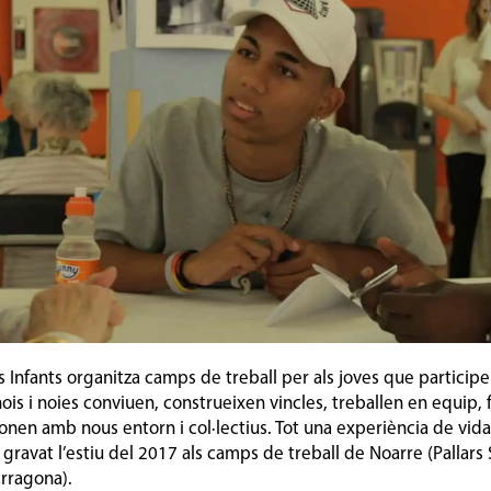
ls Infants organitza camps de treball per als joves que participe
is i noies conviuen, construeixen vincles, treballen en equip, 
cionen amb nous entorn i col·lectius. Tot una experiència de v
ravat l’estiu del 2017 als camps de treball de Noarre (Pallars S
arragona).