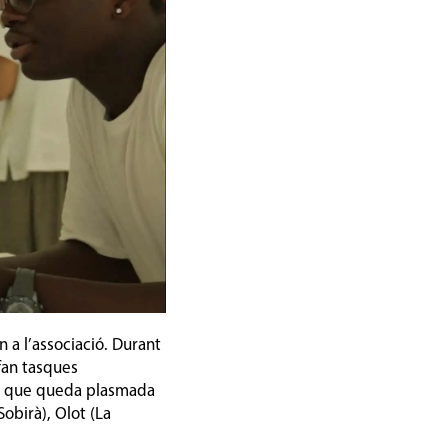
n a l’associació. Durant
fan tasques
ida que queda plasmada
obirà), Olot (La