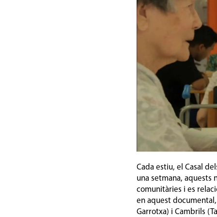
Cada estiu, el Casal de
una setmana, aquests no
comunitàries i es rela
en aquest documental, g
Garrotxa) i Cambrils (T