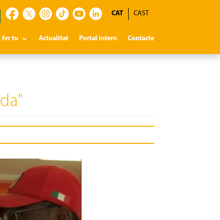
CAT
CAST
 fer tu
Actualitat
Portal intern
Contacte
ida"