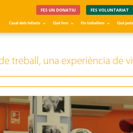
FES UN DONATIU
FES VOLUNTARIAT
Casal dels Infants
Què fem
On treballem
Què pots
 treball, una experiència de v