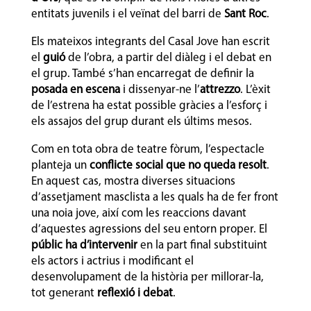
entitats juvenils i el veïnat del barri de
Sant Roc
.
Els mateixos integrants del Casal Jove han escrit
el
guió
de l’obra, a partir del diàleg i el debat en
el grup. També s’han encarregat de definir la
posada en escena
i dissenyar-ne l’
attrezzo
. L’èxit
de l’estrena ha estat possible gràcies a l’esforç i
els assajos del grup durant els últims mesos.
Com en tota obra de teatre fòrum, l’espectacle
planteja un
conflicte social que no queda resolt
.
En aquest cas, mostra diverses situacions
d’assetjament masclista a les quals ha de fer front
una noia jove, així com les reaccions davant
d’aquestes agressions del seu entorn proper. El
públic ha d’intervenir
en la part final substituint
els actors i actrius i modificant el
desenvolupament de la història per millorar-la,
tot generant
reflexió i debat
.