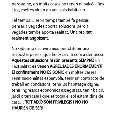
perquè no, en molts casos no tenen ni balcó, i fins
i tot, moltes viuen en una sola habitació.
I el temps… Tenir temps també fa pensar, i
pensar a vegades aporta solucions però a
vegades també aporta realitat.
Una realitat
realment angoixant
.
No sabem si escrivim això per obtenir una
resposta, però sí que ho escrivim com a denúncia.
Aquestes situacions hi són presents SEMPRE!
En
l’actualitat
es veuen AGREUJADES ENORMEMENT!
El confinament NO ÉS BONIC
en moltes cases!
Tenir nacionalitat espanyola, tenir un contracte de
treball en condicions, tenir un habitatge digne,
tenir ingressos econòmics assegurats, tenir balcó,
jardí o terrassa i que et toqui el sol estant dins de
casa…
TOT AIXÒ SÓN PRIVILEGIS I NO HO
HAURIEN DE SER!