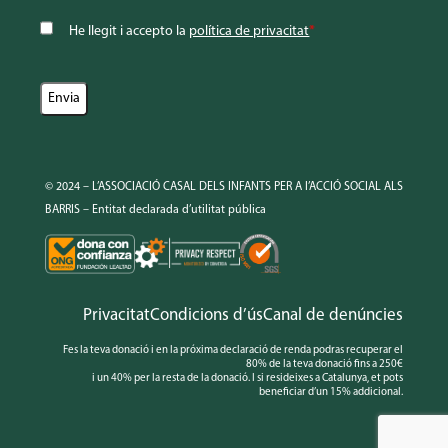
He llegit i accepto la
política de privacitat
*
© 2024 – L’ASSOCIACIÓ CASAL DELS INFANTS PER A l’ACCIÓ SOCIAL ALS
BARRIS – Entitat declarada d’utilitat pública
Privacitat
Condicions d’ús
Canal de denúncies
Fes la teva donació i en la próxima declaració de renda podras recuperar el
80% de la teva donació fins a 250€
i un 40% per la resta de la donació. I si resideixes a Catalunya, et pots
beneficiar d’un 15% addicional.