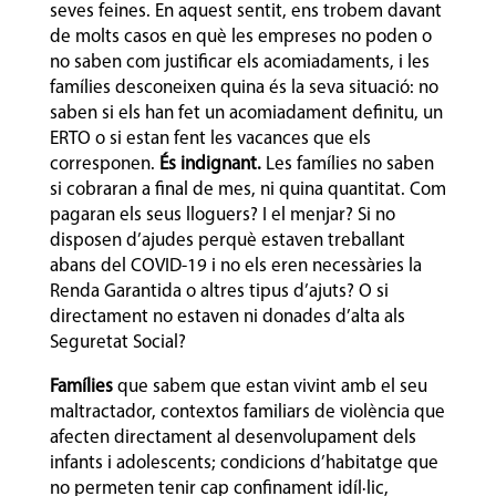
seves feines. En aquest sentit, ens trobem davant
de molts casos en què les empreses no poden o
no saben com justificar els acomiadaments, i les
famílies desconeixen quina és la seva situació: no
saben si els han fet un acomiadament definitu, un
ERTO o si estan fent les vacances que els
corresponen.
És indignant.
Les famílies no saben
si cobraran a final de mes, ni quina quantitat. Com
pagaran els seus lloguers? I el menjar? Si no
disposen d’ajudes perquè estaven treballant
abans del COVID-19 i no els eren necessàries la
Renda Garantida o altres tipus d’ajuts? O si
directament no estaven ni donades d’alta als
Seguretat Social?
Famílies
que sabem que estan vivint amb el seu
maltractador, contextos familiars de violència que
afecten directament al desenvolupament dels
infants i adolescents; condicions d’habitatge que
no permeten tenir cap confinament idíl·lic,