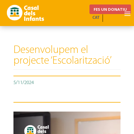
FES UN DONATIU
CAT
Desenvolupem el
projecte ‘Escolarització’
5/11/2024