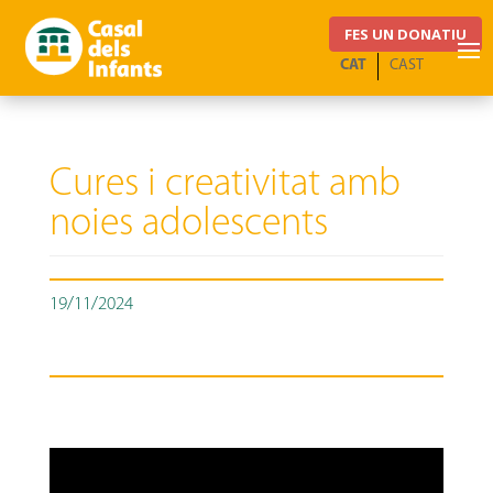
FES UN DONATIU
CAT
CAST
Cures i creativitat amb
noies adolescents
19/11/2024