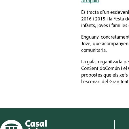
Atrápalo
.
Es tracta d’un esdeven
2016 i 2015 i la Festa 
infants, joves i famíli
Enguany, concretament, 
Jove, que acompanyen a 
comunitària.
La gala, organitzada p
ConSentidoComún i el 
propostes que els xefs
l’escenari del Gran Tea