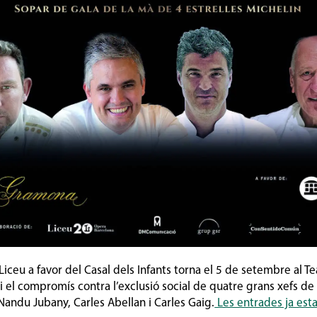
 Liceu a favor del Casal dels Infants torna el 5 de setembre al T
i i el compromís contra l’exclusió social de quatre grans xefs de 
 Nandu Jubany, Carles Abellan i Carles Gaig.
Les entrades ja esta