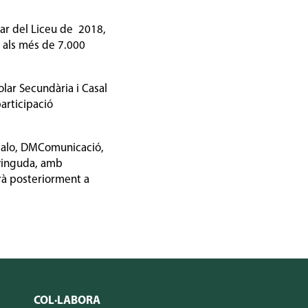
ar del Liceu de 2018,
a als més de 7.000
lar Secundària i Casal
articipació
ápalo, DMComunicació,
vinguda, amb
rà posteriorment a
COL·LABORA