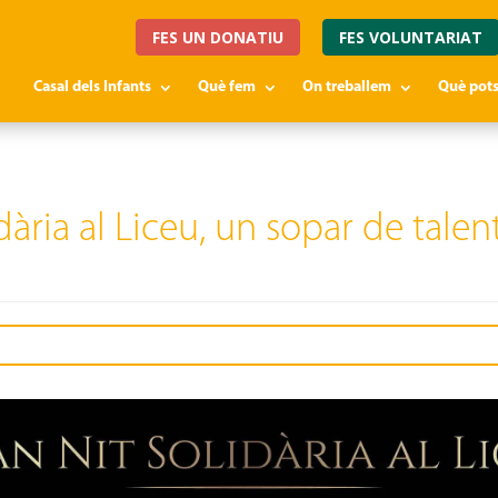
FES UN DONATIU
FES VOLUNTARIAT
Casal dels Infants
Què fem
On treballem
Què pots
idària al Liceu, un sopar de tale