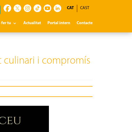
CAT
CAST
 fer tu
Actualitat
Portal intern
Contacte
nt culinari i compromís