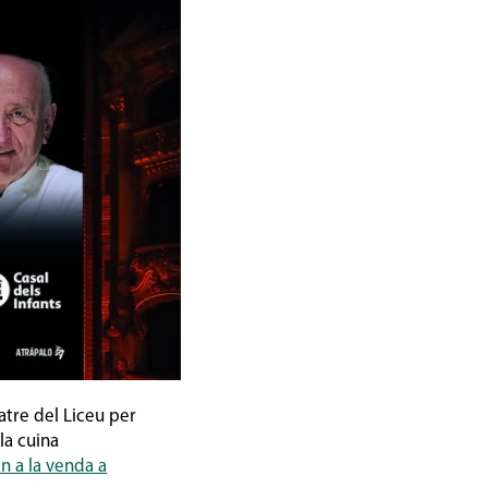
eatre del Liceu per
la cuina
n a la venda a