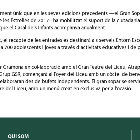
iment únic que en les seves edicions precedents —el Gran Sop
de les Estrelles de 2017– ha mobilitzat el suport de la ciutadani
es que el Casal dels Infants acompanya anualment.
el recapte de les entrades es destinarà als serveis Entorn Esco
700 adolescents i joves a través d’activitats educatives i de p
er Gramona en col•laboració amb el Gran Teatre del Liceu, Atr
Grup GSR, començarà al Foyer del Liceu amb un còctel de ben
 elaboraran des de bufets independents. El gran sopar se servi
tre del Liceu, amb un menú creat en exclusiva per a l’ocasió.
QUI SOM