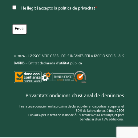
He llegit i accepto la
política de privacitat
*
© 2024 – L’ASSOCIACIÓ CASAL DELS INFANTS PER A l’ACCIÓ SOCIAL ALS
BARRIS – Entitat declarada d’utilitat pública
Privacitat
Condicions d’ús
Canal de denúncies
Fes la teva donació i en la próxima declaració de renda podras recuperar el
80% de la teva donació fins a 250€
i un 40% per la resta de la donació. I si resideixes a Catalunya, et pots
beneficiar d’un 15% addicional.