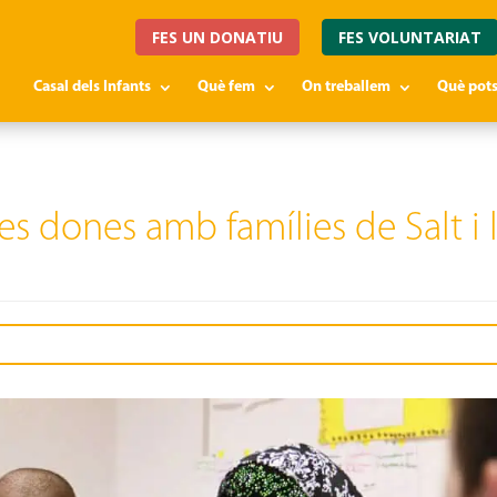
FES UN DONATIU
FES VOLUNTARIAT
Casal dels Infants
Què fem
On treballem
Què pots
les dones amb famílies de Salt i