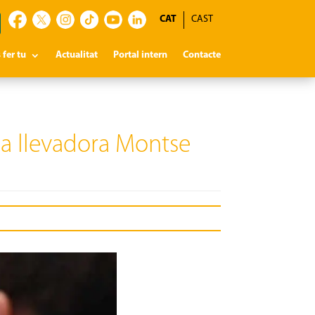
CAT
CAST
 fer tu
Actualitat
Portal intern
Contacte
 la llevadora Montse