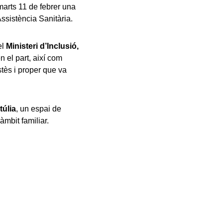
marts 11 de febrer una
’Assistència Sanitària.
el
Ministeri d’Inclusió,
n el part, així com
stès i proper que va
túlia
, un espai de
àmbit familiar.