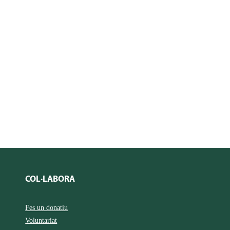
COL·LABORA
Fes un donatiu
Voluntariat