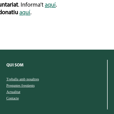
untariat
. Informa’t
aquí
.
donatiu
aquí
.
QUI SOM
Treballa amb nosaltres
Preguntes freqüents
Actualitat
Contacte