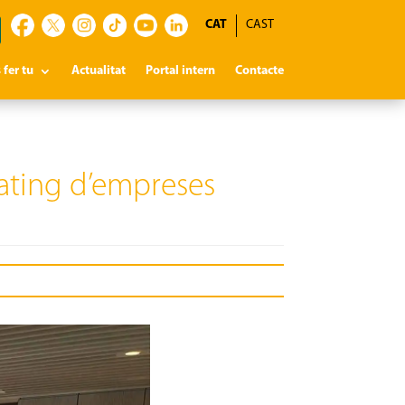
CAT
CAST
 fer tu
Actualitat
Portal intern
Contacte
Dating d’empreses