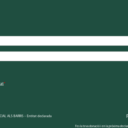
tat
*
IAL ALS BARRIS – Entitat declarada
Fes la teva donació i en la próxima decl