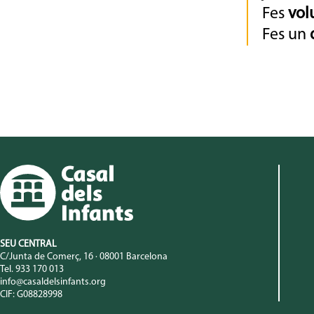
Fes
vol
Fes un
SEU CENTRAL
C/Junta de Comerç, 16 · 08001 Barcelona
Tel. 933 170 013
info@casaldelsinfants.org
CIF: G08828998