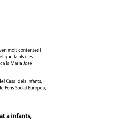
ven molt contentes i
 que fa als i les
ica la Maria José
l Casal dels Infants,
 de Fons Social Europeu,
 a infants,