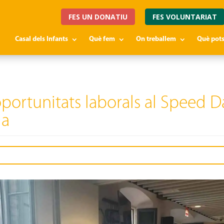
FES UN DONATIU
FES VOLUNTARIAT
Casal dels Infants
Què fem
On treballem
Què pots
 oportunitats laborals al Speed 
la