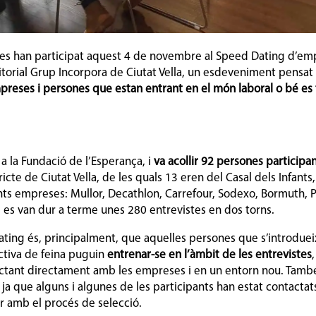
es han participat aquest 4 de novembre al Speed Dating d’em
ritorial Grup Incorpora de Ciutat Vella, un esdeveniment pensa
reses i persones que estan entrant en el món laboral o bé es
 a la Fundació de l’Esperança, i
va acollir 92 persones participa
ricte de Ciutat Vella, de les quals 13 eren del Casal dels Infants
nts empreses: Mullor, Decathlon, Carrefour, Sodexo, Bormuth, P
l, es van dur a terme unes 280 entrevistes en dos torns.
Dating és, principalment, que aquelles persones que s’introduei
ctiva de feina puguin
entrenar-se en l’àmbit de les entrevistes
ctant directament amb les empreses i en un entorn nou. Tamb
, ja que alguns i algunes de les participants han estat contacta
r amb el procés de selecció.