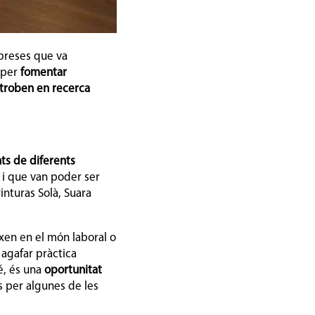
preses que va
t per
fomentar
 troben en recerca
nts de diferents
, i que van poder ser
inturas Solà, Suara
xen en el món laboral o
, agafar pràctica
é, és una
oportunitat
ts per algunes de les