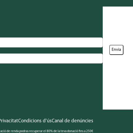
Privacitat
Condicions d’ús
Canal de denúncies
aració de renda podras recuperar el 80% de la teva donació fins a 250€