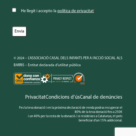
He llegit i accepto la
política de privacitat
*
© 2024 – L’ASSOCIACIÓ CASAL DELS INFANTS PER A l’ACCIÓ SOCIAL ALS
BARRIS – Entitat declarada d’utilitat pública
Privacitat
Condicions d’ús
Canal de denúncies
Fes la teva donació i en la próxima declaració de renda podras recuperar el
80% de la teva donació fins a 250€
i un 40% per la resta de la donació. I si resideixes a Catalunya, et pots
beneficiar d’un 15% addicional.