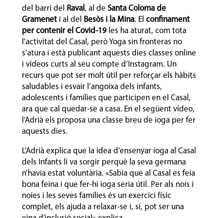
del barri del
Raval
, al de
Santa Coloma de
Gramenet
i al del
Besòs i la Mina
. El
confinament
per contenir el Covid-19
les ha aturat, com tota
l’activitat del Casal, però Yoga sin fronteras no
s’atura i està publicant aquests dies classes online
i vídeos curts al seu compte d’Instagram. Un
recurs que pot ser molt útil per reforçar els hàbits
saludables i esvair l’angoixa dels infants,
adolescents i famílies que participen en el Casal,
ara que cal quedar-se a casa. En el següent vídeo,
l’Adrià els proposa una classe breu de ioga per fer
aquests dies.
L’Adrià explica que la idea d’ensenyar ioga al Casal
dels Infants li va sorgir perquè la seva germana
n’havia estat voluntària. «Sabia que al Casal es feia
bona feina i que fer-hi ioga seria útil. Per als nois i
noies i les seves famílies és un exercici físic
complet, els ajuda a relaxar-se i, sí, pot ser una