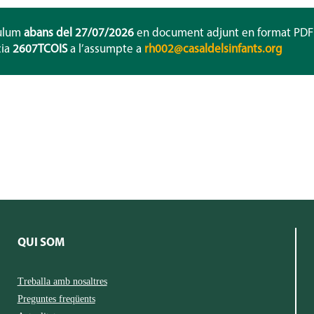
culum
abans del 27/07/2026
en document adjunt en format PDF
cia
2607TCOIS
a l’assumpte a
rh002@casaldelsinfants.org
QUI SOM
Treballa amb nosaltres
Preguntes freqüents