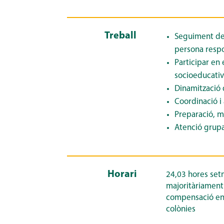
Treball
Seguiment del
persona respo
Participar en 
socioeducativ
Dinamització d
Coordinació i
Preparació, m
Atenció grupa
Horari
24,03 hores set
majoritàriament
compensació en 
colònies