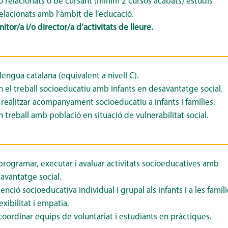
 o relacionats o bé cursant (mínim 2 cursos acabats) estudis
relacionats
amb l’àmbit de l’educació.
tor/a i/o director/a d’activitats de lleure.
lengua catalana (equivalent a nivell C).
n el treball socioeducatiu amb Infants en desavantatge social.
 realitzar acompanyament socioeducatiu a infants i famílies.
 treball amb població en situació de vulnerabilitat social.
programar, executar i avaluar activitats socioeducatives amb
savantatge social.
enció socioeducativa individual i grupal als infants i a les famíli
xibilitat i empatia.
coordinar equips de voluntariat i estudiants en pràctiques.