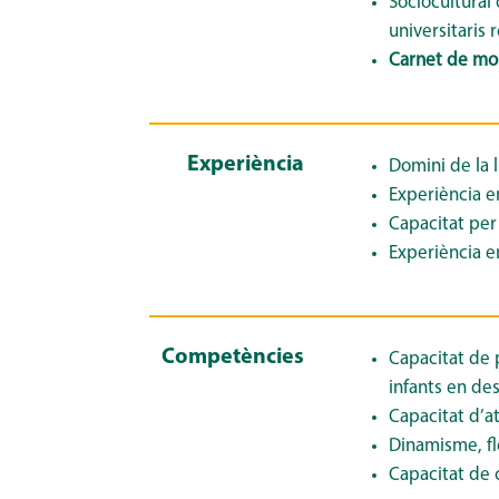
Sociocultural
universitaris 
Carnet de moni
Experiència
Domini de la l
Experiència e
Capacitat per
Experiència en
Competències
Capacitat de 
infants en de
Capacitat d’at
Dinamisme, fle
Capacitat de 