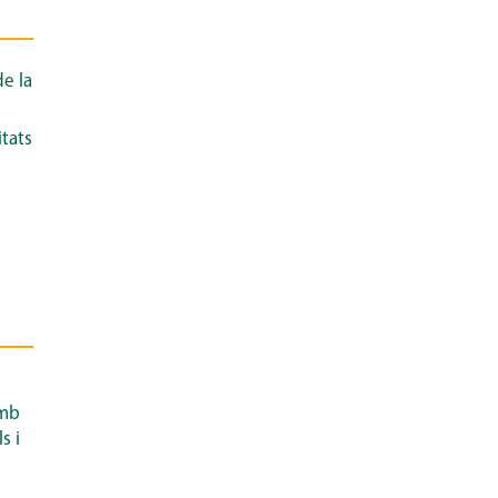
de la
itats
amb
s i