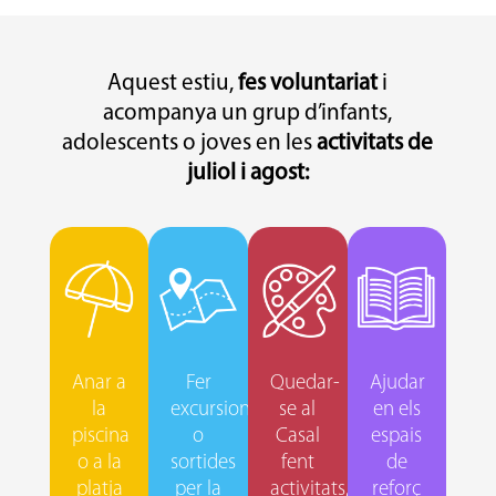
Aquest estiu,
fes voluntariat
i
acompanya un grup d’infants,
adolescents o joves en les
activitats de
juliol i agost:
Anar a
Fer
Quedar-
Ajudar
Ac
la
excursions
se al
en els
los
piscina
o
Casal
espais
l’e
o a la
sortides
fent
de
i 
platja
per la
activitats,
reforç
di