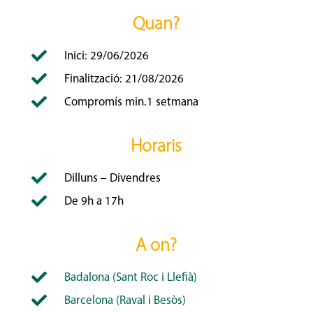
Quan?

Inici: 29/06/2026

Finalització: 21/08/2026

Compromís min.1 setmana
Horaris

Dilluns – Divendres

De 9h a 17h
A on?

Badalona (Sant Roc i Llefià)

Barcelona (Raval i Besòs)