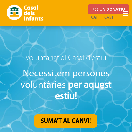
FES UN DONATIU
CAT
CAST
Voluntariat al Casal d’estiu
Necessitem persones
voluntàries
per aquest
estiu!
SUMA'T AL CANVI!