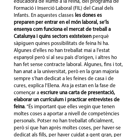
educadora de Rumb a la Feina, del programa de
Formació i Inserció Laboral (FIL) del Casal dels
Infants. En aquestes classes
les dones es
preparen per entrar en el món laboral, se’ls
ensenya com funciona el mercat de treball a
Catalunya i quins sectors existeixen
perquè
sàpiguen quines possibilitats de feina hi ha.
Algunes d’elles no han treballat mai a l’estat
espanyol però sí al seu país d’origen, i altres ho
han fet sense contracte laboral. Algunes, fins i tot,
han anat a la universitat, però en la gran majoria
sempre s’han dedicat a les feines de casa i de
cures, explica l’Elena. Ara ja estan en la fase de
començar a
escriure una carta de presentació,
elaborar un currículum i practicar entrevistes de
feina
. “És important que elles vegin que tenen
moltes coses a aportar a nivell de competències
personals. Potser no han treballat oficialment,
però sí que han après moltes coses, per haver-se
dedicat als fills, per haver cuidat a gent gran, per