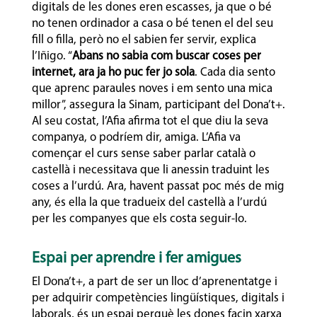
digitals de les dones eren escasses, ja que o bé
no tenen ordinador a casa o bé tenen el del seu
fill o filla, però no el sabien fer servir, explica
l’Iñigo. “
Abans no sabia com buscar coses per
internet, ara ja ho puc fer jo sola
. Cada dia sento
que aprenc paraules noves i em sento una mica
millor”, assegura la Sinam, participant del Dona’t+.
Al seu costat, l’Afia afirma tot el que diu la seva
companya, o podríem dir, amiga. L’Afia va
començar el curs sense saber parlar català o
castellà i necessitava que li anessin traduint les
coses a l’urdú. Ara, havent passat poc més de mig
any, és ella la que tradueix del castellà a l’urdú
per les companyes que els costa seguir-lo.
Espai per aprendre i fer amigues
El Dona’t+, a part de ser un lloc d’aprenentatge i
per adquirir competències lingüístiques, digitals i
laborals, és un espai perquè les dones facin xarxa