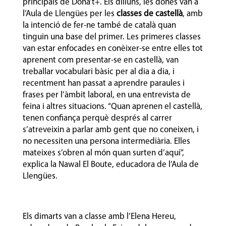
principals de Dona’t+. Els dilluns, les dones van a
l’Aula de Llengües per les
classes de castellà
, amb
la intenció de fer-ne també de català quan
tinguin una base del primer. Les primeres classes
van estar enfocades en conèixer-se entre elles tot
aprenent com presentar-se en castellà, van
treballar vocabulari bàsic per al dia a dia, i
recentment han passat a aprendre paraules i
frases per l’àmbit laboral, en una entrevista de
feina i altres situacions. “Quan aprenen el castellà,
tenen confiança perquè després al carrer
s’atreveixin a parlar amb gent que no coneixen, i
no necessiten una persona intermediària. Elles
mateixes s’obren al món quan surten d’aquí”,
explica la Nawal El Boute, educadora de l’Aula de
Llengües.
Els dimarts van a classe amb l’Elena Hereu,