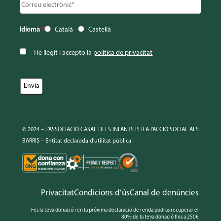
Idioma
*
Català
Castellà
He llegit i accepto la
política de privacitat
*
© 2024 – L’ASSOCIACIÓ CASAL DELS INFANTS PER A l’ACCIÓ SOCIAL ALS
BARRIS – Entitat declarada d’utilitat pública
Privacitat
Condicions d’ús
Canal de denúncies
Fes la teva donació i en la próxima declaració de renda podras recuperar el
80% de la teva donació fins a 250€