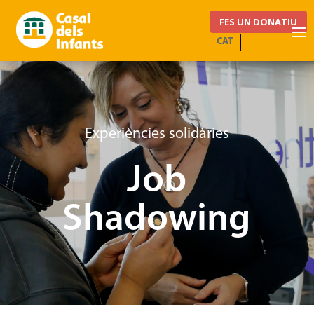
FES UN DONATIU
CAT
Experiències solidàries
Job
Shadowing