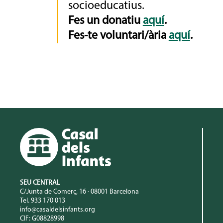
socioeducatius.
Fes un donatiu
aquí
.
Fes-te voluntari/ària
aquí
.
SEU CENTRAL
C/Junta de Comerç, 16 · 08001 Barcelona
Tel. 933 170 013
info@casaldelsinfants.org
CIF: G08828998