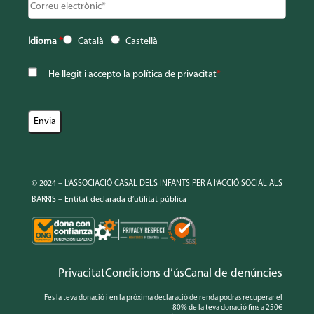
Idioma
*
Català
Castellà
He llegit i accepto la
política de privacitat
*
© 2024 – L’ASSOCIACIÓ CASAL DELS INFANTS PER A l’ACCIÓ SOCIAL ALS
BARRIS – Entitat declarada d’utilitat pública
Privacitat
Condicions d’ús
Canal de denúncies
Fes la teva donació i en la próxima declaració de renda podras recuperar el
80% de la teva donació fins a 250€